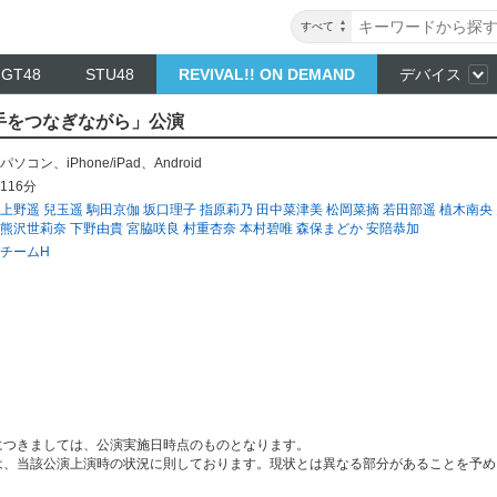
すべて
NGT48
STU48
REVIVAL!! ON DEMAND
デバイス
「手をつなぎながら」公演
パソコン
、
iPhone/iPad
、
Android
116分
上野遥
兒玉遥
駒田京伽
坂口理子
指原莉乃
田中菜津美
松岡菜摘
若田部遥
植木南央
熊沢世莉奈
下野由貴
宮脇咲良
村重杏奈
本村碧唯
森保まどか
安陪恭加
チームH
につきましては、公演実施日時点のものとなります。
は、当該公演上演時の状況に則しております。現状とは異なる部分があることを予め