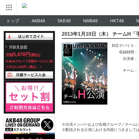
トップ
AKB48
SKE48
NMB48
HKT48
2013年1月10日（木） チームH
対応デバイス：
月額見放題
収録時間：
5,478円
月額
(税込)
出演者：
※各48グループ月額サービスに加
入中は1,628円（税込）！
チーム：
※出演メンバーおよび在籍グループ／チーム
※配信される公演における内容につきまして