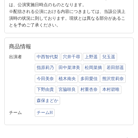
は、公演実施日時点のものとなります。
※配信される公演における内容につきましては、当該公演上
演時の状況に則しております。現状とは異なる部分があるこ
とを予めご了承ください。
商品情報
出演者
中西智代梨
穴井千尋
上野遥
兒玉遥
指原莉乃
田中菜津美
松岡菜摘
若田部遥
今田美奈
植木南央
多田愛佳
熊沢世莉奈
下野由貴
宮脇咲良
村重杏奈
本村碧唯
森保まどか
チーム
チームH