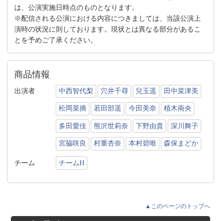
は、公演実施日時点のものとなります。
※配信される公演における内容につきましては、当該公演上
演時の状況に則しております。現状とは異なる部分があるこ
とを予めご了承ください。
商品情報
出演者
中西智代梨
穴井千尋
兒玉遥
田中菜津美
松岡菜摘
若田部遥
今田美奈
植木南央
多田愛佳
熊沢世莉奈
下野由貴
深川舞子
宮脇咲良
村重杏奈
本村碧唯
森保まどか
チーム
チームH
▲このページのトップへ