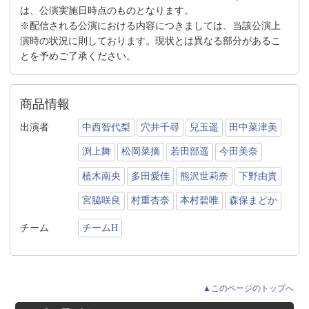
は、公演実施日時点のものとなります。
※配信される公演における内容につきましては、当該公演上
演時の状況に則しております。現状とは異なる部分があるこ
とを予めご了承ください。
商品情報
出演者
中西智代梨
穴井千尋
兒玉遥
田中菜津美
渕上舞
松岡菜摘
若田部遥
今田美奈
植木南央
多田愛佳
熊沢世莉奈
下野由貴
宮脇咲良
村重杏奈
本村碧唯
森保まどか
チーム
チームH
▲このページのトップへ