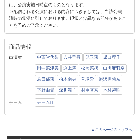
は、公演実施日時点のものとなります。
※配信される公演における内容につきましては、当該公演上
演時の状況に則しております。現状とは異なる部分があるこ
とを予めご了承ください。
商品情報
出演者
中西智代梨
穴井千尋
兒玉遥
坂口理子
田中菜津美
渕上舞
松岡菜摘
山田麻莉奈
若田部遥
植木南央
草場愛
熊沢世莉奈
下野由貴
深川舞子
村重杏奈
本村碧唯
チーム
チームH
▲このページのトップへ