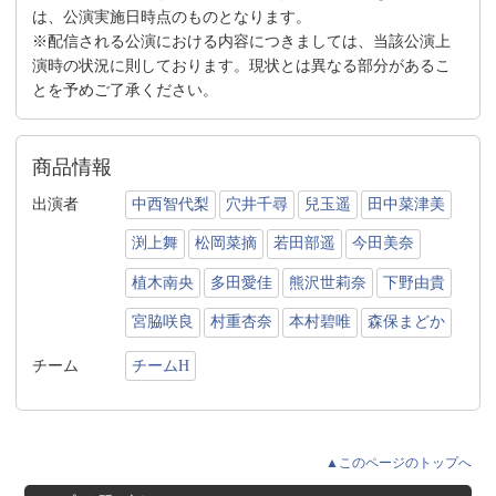
は、公演実施日時点のものとなります。
※配信される公演における内容につきましては、当該公演上
演時の状況に則しております。現状とは異なる部分があるこ
とを予めご了承ください。
商品情報
出演者
中西智代梨
穴井千尋
兒玉遥
田中菜津美
渕上舞
松岡菜摘
若田部遥
今田美奈
植木南央
多田愛佳
熊沢世莉奈
下野由貴
宮脇咲良
村重杏奈
本村碧唯
森保まどか
チーム
チームH
▲このページのトップへ