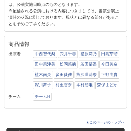
は、公演実施日時点のものとなります。
※配信される公演における内容につきましては、当該公演上
演時の状況に則しております。現状とは異なる部分があるこ
とを予めご了承ください。
商品情報
出演者
中西智代梨
穴井千尋
指原莉乃
田島芽瑠
田中菜津美
松岡菜摘
若田部遥
今田美奈
植木南央
多田愛佳
熊沢世莉奈
下野由貴
深川舞子
村重杏奈
本村碧唯
森保まどか
チーム
チームH
▲このページのトップへ