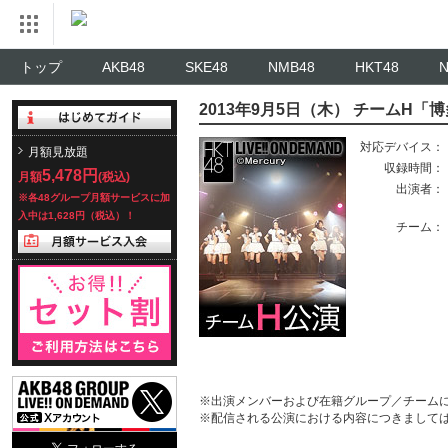
トップ
AKB48
SKE48
NMB48
HKT48
2013年9月5日（木） チームH
対応デバイス：
月額見放題
収録時間：
5,478円
月額
(税込)
出演者：
※各48グループ月額サービスに加
入中は1,628円（税込）！
チーム：
※出演メンバーおよび在籍グループ／チーム
※配信される公演における内容につきまして