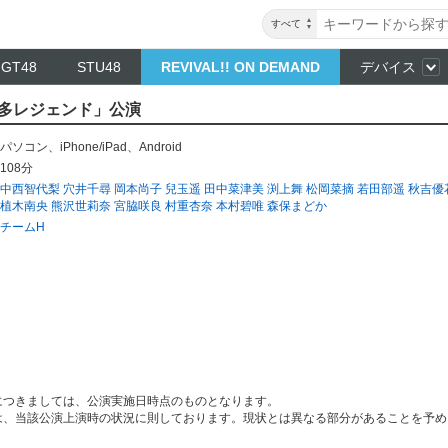
すべて
NGT48
STU48
REVIVAL!! ON DEMAND
デバイス
「博多レジェンド」公演
パソコン
、
iPhone/iPad
、
Android
108分
中西智代梨
穴井千尋
岡本尚子
兒玉遥
田中菜津美
渕上舞
松岡菜摘
若田部遥
秋吉優
植木南央
熊沢世莉奈
宮脇咲良
村重杏奈
本村碧唯
森保まどか
チームH
につきましては、公演実施日時点のものとなります。
は、当該公演上演時の状況に則しております。現状とは異なる部分があることを予め