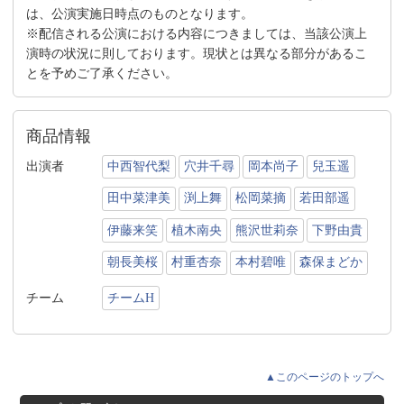
は、公演実施日時点のものとなります。
※配信される公演における内容につきましては、当該公演上
演時の状況に則しております。現状とは異なる部分があるこ
とを予めご了承ください。
商品情報
出演者
中西智代梨
穴井千尋
岡本尚子
兒玉遥
田中菜津美
渕上舞
松岡菜摘
若田部遥
伊藤来笑
植木南央
熊沢世莉奈
下野由貴
朝長美桜
村重杏奈
本村碧唯
森保まどか
チーム
チームH
▲このページのトップへ