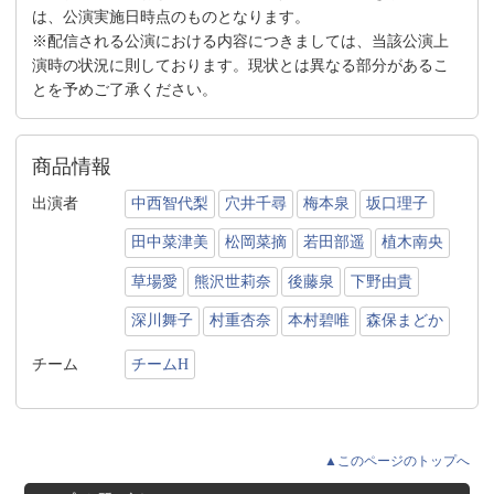
は、公演実施日時点のものとなります。
※配信される公演における内容につきましては、当該公演上
演時の状況に則しております。現状とは異なる部分があるこ
とを予めご了承ください。
商品情報
出演者
中西智代梨
穴井千尋
梅本泉
坂口理子
田中菜津美
松岡菜摘
若田部遥
植木南央
草場愛
熊沢世莉奈
後藤泉
下野由貴
深川舞子
村重杏奈
本村碧唯
森保まどか
チーム
チームH
▲このページのトップへ