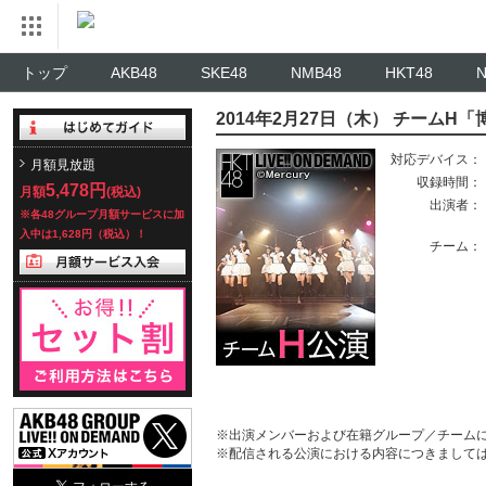
トップ
AKB48
SKE48
NMB48
HKT48
2014年2月27日（木） チームH
対応デバイス：
月額見放題
収録時間：
5,478円
月額
(税込)
出演者：
※各48グループ月額サービスに加
入中は1,628円（税込）！
チーム：
※出演メンバーおよび在籍グループ／チーム
※配信される公演における内容につきまして