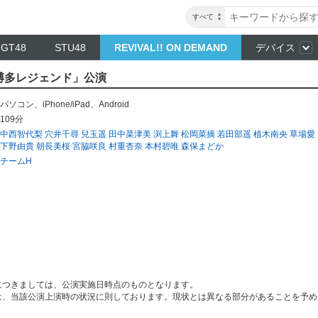
すべて
NGT48
STU48
REVIVAL!! ON DEMAND
デバイス
「博多レジェンド」公演
パソコン
、
iPhone/iPad
、
Android
109分
中西智代梨
穴井千尋
兒玉遥
田中菜津美
渕上舞
松岡菜摘
若田部遥
植木南央
草場愛
下野由貴
朝長美桜
宮脇咲良
村重杏奈
本村碧唯
森保まどか
チームH
につきましては、公演実施日時点のものとなります。
は、当該公演上演時の状況に則しております。現状とは異なる部分があることを予め