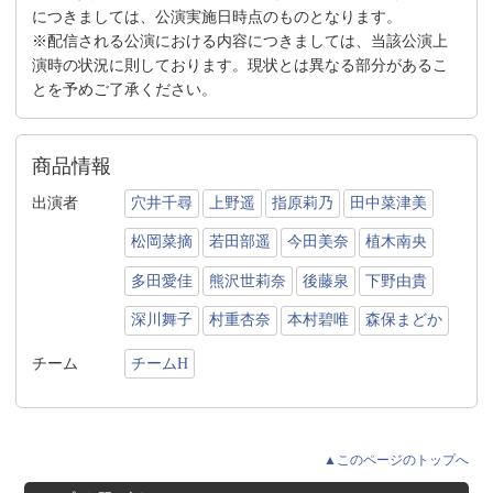
につきましては、公演実施日時点のものとなります。
※配信される公演における内容につきましては、当該公演上
演時の状況に則しております。現状とは異なる部分があるこ
とを予めご了承ください。
商品情報
出演者
穴井千尋
上野遥
指原莉乃
田中菜津美
松岡菜摘
若田部遥
今田美奈
植木南央
多田愛佳
熊沢世莉奈
後藤泉
下野由貴
深川舞子
村重杏奈
本村碧唯
森保まどか
チーム
チームH
▲このページのトップへ