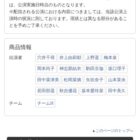
は、公演実施日時点のものとなります。
※配信される公演における内容につきましては、当該公演上
演時の状況に則しております。現状とは異なる部分があるこ
とを予めご了承ください。
商品情報
出演者
穴井千尋
井上由莉耶
上野遥
梅本泉
岡本尚子
神志那結衣
駒田京伽
坂口理子
田中菜津美
松岡菜摘
矢吹奈子
山本茉央
若田部遥
秋吉優花
坂本愛玲菜
田中美久
チーム
チームH
▲このページのトップへ