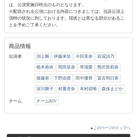
は、公演実施日時点のものとなります。
※配信される公演における内容につきましては、当該公演上
演時の状況に則しております。現状とは異なる部分があるこ
とを予めご了承ください。
商品情報
出演者
渕上舞
伊藤来笑
今田美奈
岩花詩乃
植木南央
岡田栞奈
草場愛
熊沢世莉奈
後藤泉
下野由貴
田中優香
冨吉明日香
深川舞子
村重杏奈
本村碧唯
森保まどか
チーム
チームKIV
▲このページのトップへ