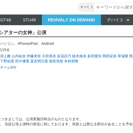
すべて
NGT48
STU48
REVIVAL!! ON DEMAND
デバイス
V「シアターの女神」公演
パソコン
、
iPhone/iPad
、
Android
115分
渕上舞
山内祐奈
伊藤来笑
今田美奈
岩花詩乃
植木南央
多田愛佳
岡田栞奈
草場愛
熊
下野由貴
田中優香
冨吉明日香
朝長美桜
本村碧唯
チームKIV
につきましては、公演実施日時点のものとなります。
は、当該公演上演時の状況に則しております。現状とは異なる部分があることを予め