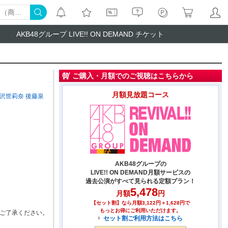
AKB48グループ LIVE!! ON DEMAND チケット
ご購入・月額でのご視聴はこちらから
月額見放題コース
沢世莉奈
後藤泉
AKB48グループの
LIVE!! ON DEMAND月額サービスの
過去公演がすべて見られる定額プラン！
5,478
月額
円
【セット割】なら月額3,122円＋1,628円で
もっとお得にご利用いただけます。
ご了承ください。
セット割ご利用方法はこちら