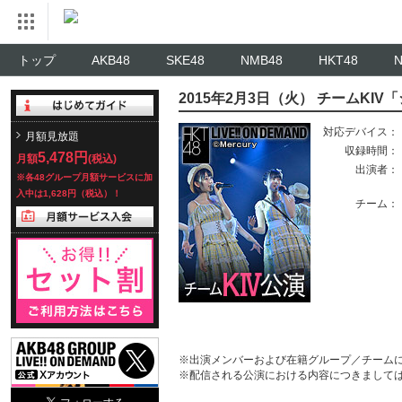
トップ
AKB48
SKE48
NMB48
HKT48
2015年2月3日（火） チームKI
対応デバイス：
月額見放題
収録時間：
5,478円
月額
(税込)
出演者：
※各48グループ月額サービスに加
入中は1,628円（税込）！
チーム：
※出演メンバーおよび在籍グループ／チーム
※配信される公演における内容につきまして