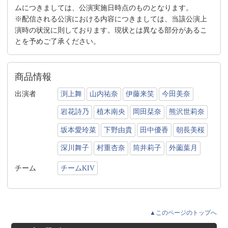
ムにつきましては、公演実施日時点のものとなります。
※配信される公演における内容につきましては、当該公演上
演時の状況に則しております。現状とは異なる部分があるこ
とを予めご了承ください。
商品情報
出演者
渕上舞
山内祐奈
伊藤来笑
今田美奈
岩花詩乃
植木南央
岡田栞奈
熊沢世莉奈
坂本愛玲菜
下野由貴
田中優香
朝長美桜
深川舞子
村重杏奈
筒井莉子
外薗葉月
チーム
チームKIV
▲このページのトップへ