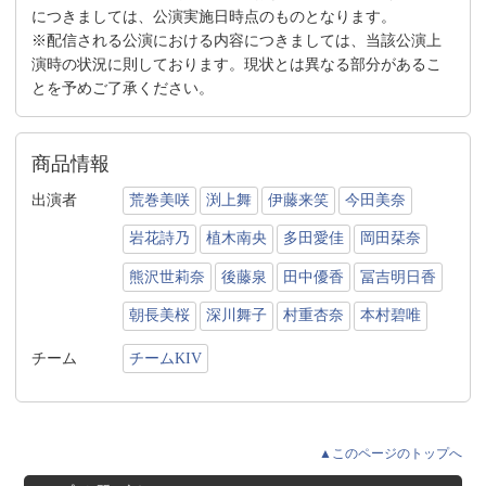
につきましては、公演実施日時点のものとなります。
※配信される公演における内容につきましては、当該公演上
演時の状況に則しております。現状とは異なる部分があるこ
とを予めご了承ください。
商品情報
出演者
荒巻美咲
渕上舞
伊藤来笑
今田美奈
岩花詩乃
植木南央
多田愛佳
岡田栞奈
熊沢世莉奈
後藤泉
田中優香
冨吉明日香
朝長美桜
深川舞子
村重杏奈
本村碧唯
チーム
チームKIV
▲このページのトップへ