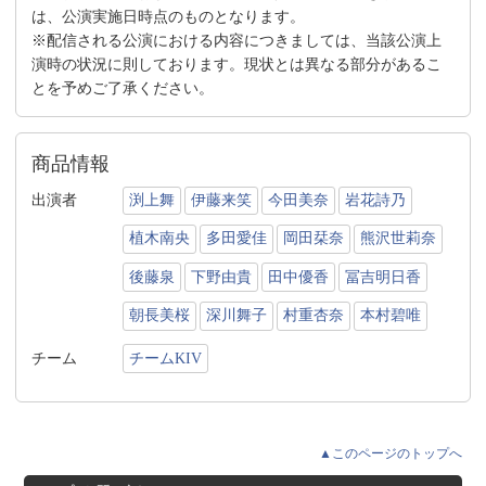
は、公演実施日時点のものとなります。
※配信される公演における内容につきましては、当該公演上
演時の状況に則しております。現状とは異なる部分があるこ
とを予めご了承ください。
商品情報
出演者
渕上舞
伊藤来笑
今田美奈
岩花詩乃
植木南央
多田愛佳
岡田栞奈
熊沢世莉奈
後藤泉
下野由貴
田中優香
冨吉明日香
朝長美桜
深川舞子
村重杏奈
本村碧唯
チーム
チームKIV
▲このページのトップへ