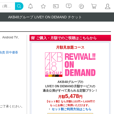
AKB48グループ LIVE!! ON DEMAND チケット
、
Android TV
、
ご購入・月額でのご視聴はこちらから
月額見放題コース
由貴
田中優香
AKB48グループの
LIVE!! ON DEMAND月額サービスの
過去公演がすべて見られる定額プラン！
5,478
月額
円
【セット割】なら月額3,122円＋1,628円で
もっとお得にご利用いただけます。
ご了承ください。
セット割ご利用方法はこちら