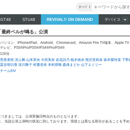
すべて
NGT48
STU48
REVIVAL!! ON DEMAND
デバイス
IV「最終ベルが鳴る」公演
パソコン
、
iPhone/iPad
、
Android
、
Chromecast
、
Amazon Fire TV端末
、
Apple TV
テレビ
、
PS5®Pro/PS5®/PS4®Pro/PS4®
120分
荒巻美咲
渕上舞
山本茉央
今田美奈
岩花詩乃
植木南央
熊沢世莉奈
坂本愛玲菜
下野
冨吉明日香
深川舞子
村重杏奈
本村碧唯
森保まどか
山下エミリー
チームKIV
につきましては、公演実施日時点のものとなります。
は、当該公演上演時の状況に則しております。現状とは異なる部分があることを予め