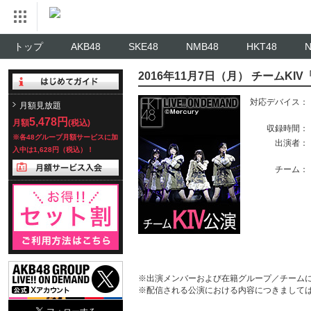
トップ
AKB48
SKE48
NMB48
HKT48
2016年11月7日（月） チームK
対応デバイス：
月額見放題
5,478円
月額
(税込)
収録時間：
※各48グループ月額サービスに加
出演者：
入中は1,628円（税込）！
チーム：
※出演メンバーおよび在籍グループ／チーム
※配信される公演における内容につきまして