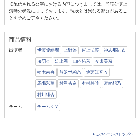
※配信される公演における内容につきましては、当該公演上
演時の状況に則しております。現状とは異なる部分があるこ
とを予めご了承ください。
商品情報
出演者
伊藤優絵瑠
上野遥
運上弘菜
神志那結衣
堺萌香
渕上舞
山内祐奈
今田美奈
植木南央
熊沢世莉奈
地頭江音々
馬場彩華
村重杏奈
本村碧唯
宮崎想乃
村川緋杏
チーム
チームKIV
▲このページのトップへ