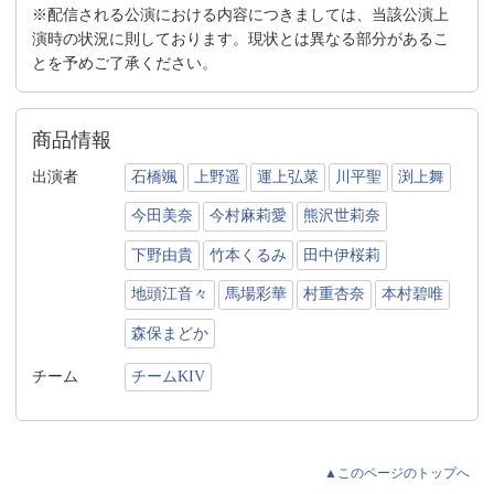
※配信される公演における内容につきましては、当該公演上
演時の状況に則しております。現状とは異なる部分があるこ
とを予めご了承ください。
商品情報
出演者
石橋颯
上野遥
運上弘菜
川平聖
渕上舞
今田美奈
今村麻莉愛
熊沢世莉奈
下野由貴
竹本くるみ
田中伊桜莉
地頭江音々
馬場彩華
村重杏奈
本村碧唯
森保まどか
チーム
チームKIV
▲このページのトップへ