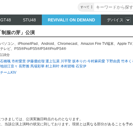
すべて
NGT48
STU48
REVIVAL!! ON DEMAND
デバイス
V「制服の芽」公演
パソコン
、
iPhone/iPad
、
Android
、
Chromecast
、
Amazon Fire TV端末
、
Apple TV
テレビ
、
PS5®Pro/PS5®/PS4®Pro/PS4®
118分
石橋颯
市村愛里
伊藤優絵瑠
運上弘菜
川平聖
坂本りの
今村麻莉愛
下野由貴
竹本く
地頭江音々
長野雅
馬場彩華
村上和叶
本村碧唯
石安伊
チームKIV
につきましては、公演実施日時点のものとなります。
は、当該公演上演時の状況に則しております。現状とは異なる部分があることを予め