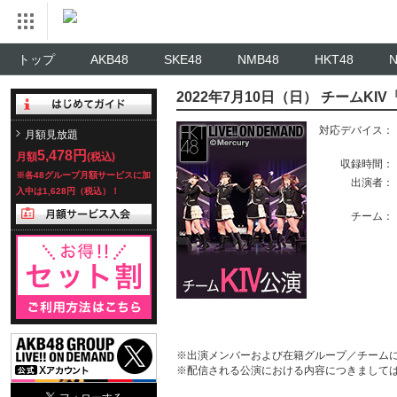
トップ
AKB48
SKE48
NMB48
HKT48
2022年7月10日（日） チームKI
対応デバイス：
月額見放題
5,478円
月額
(税込)
収録時間：
※各48グループ月額サービスに加
出演者：
入中は1,628円（税込）！
チーム：
※出演メンバーおよび在籍グループ／チーム
※配信される公演における内容につきまして