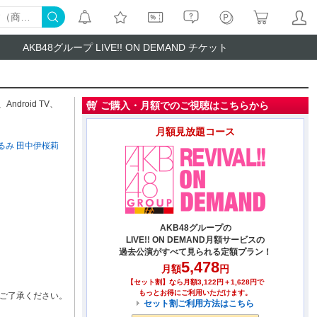
AKB48グループ LIVE!! ON DEMAND チケット
、
Android TV
、
ご購入・月額でのご視聴はこちらから
月額見放題コース
るみ
田中伊桜莉
AKB48グループの
LIVE!! ON DEMAND月額サービスの
過去公演がすべて見られる定額プラン！
5,478
月額
円
【セット割】なら月額3,122円＋1,628円で
もっとお得にご利用いただけます。
ご了承ください。
セット割ご利用方法はこちら