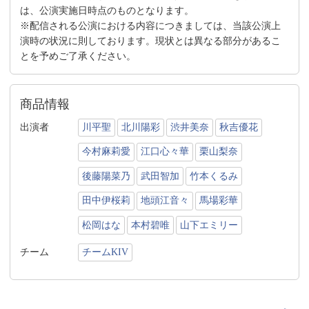
は、公演実施日時点のものとなります。
※配信される公演における内容につきましては、当該公演上
演時の状況に則しております。現状とは異なる部分があるこ
とを予めご了承ください。
商品情報
出演者
川平聖
北川陽彩
渋井美奈
秋吉優花
今村麻莉愛
江口心々華
栗山梨奈
後藤陽菜乃
武田智加
竹本くるみ
田中伊桜莉
地頭江音々
馬場彩華
松岡はな
本村碧唯
山下エミリー
チーム
チームKIV