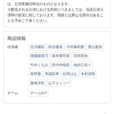
は、公演実施日時点のものとなります。
※配信される公演における内容につきましては、当該公演上
演時の状況に則しております。現状とは異なる部分があるこ
とを予めご了承ください。
商品情報
出演者
北川陽彩
秋吉優花
今村麻莉愛
栗山梨奈
後藤陽菜乃
坂本愛玲菜
武田智加
竹本くるみ
田中伊桜莉
地頭江音々
長野雅
馬場彩華
松岡はな
本村碧唯
森崎冴彩
山下エミリー
チーム
チームKIV