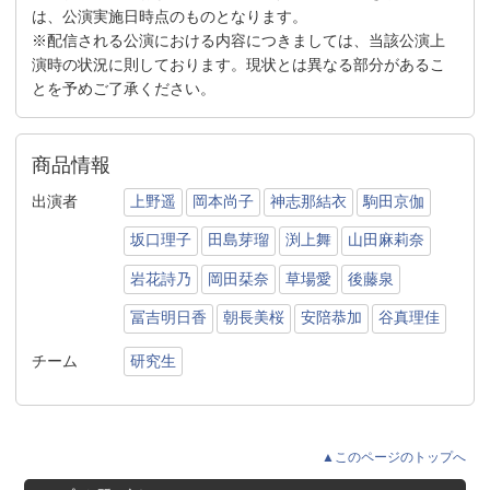
は、公演実施日時点のものとなります。
※配信される公演における内容につきましては、当該公演上
演時の状況に則しております。現状とは異なる部分があるこ
とを予めご了承ください。
商品情報
出演者
上野遥
岡本尚子
神志那結衣
駒田京伽
坂口理子
田島芽瑠
渕上舞
山田麻莉奈
岩花詩乃
岡田栞奈
草場愛
後藤泉
冨吉明日香
朝長美桜
安陪恭加
谷真理佳
チーム
研究生
▲このページのトップへ