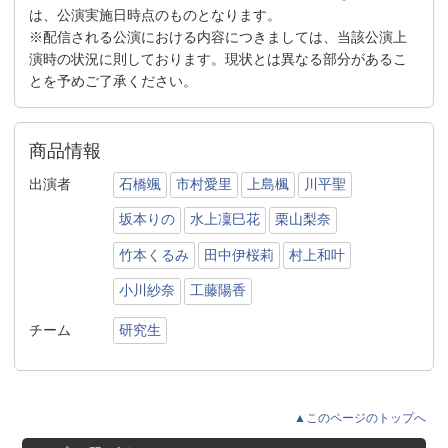
は、公演実施日時点のものとなります。
※配信される公演における内容につきましては、当該公演上
演時の状況に則しております。現状とは異なる部分があるこ
とを予めご了承ください。
商品情報
出演者
石橋颯
市村愛里
上島楓
川平聖
坂本りの
水上凜巳花
栗山梨奈
竹本くるみ
田中伊桜莉
村上和叶
小川紗奈
工藤陽香
チーム
研究生
▲このページのトップへ