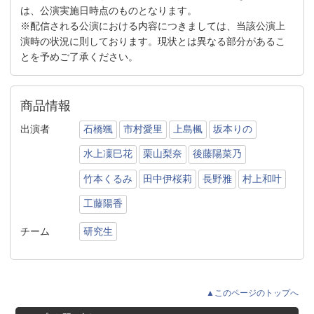
は、公演実施日時点のものとなります。
※配信される公演における内容につきましては、当該公演上
演時の状況に則しております。現状とは異なる部分があるこ
とを予めご了承ください。
商品情報
出演者
石橋颯
市村愛里
上島楓
坂本りの
水上凜巳花
栗山梨奈
後藤陽菜乃
竹本くるみ
田中伊桜莉
長野雅
村上和叶
工藤陽香
チーム
研究生
▲このページのトップへ