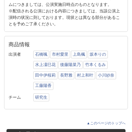
ムにつきましては、公演実施日時点のものとなります。
※配信される公演における内容につきましては、当該公演上
演時の状況に則しております。現状とは異なる部分があるこ
とを予めご了承ください。
商品情報
出演者
石橋颯
市村愛里
上島楓
坂本りの
水上凜巳花
後藤陽菜乃
竹本くるみ
田中伊桜莉
長野雅
村上和叶
小川紗奈
工藤陽香
チーム
研究生
▲このページのトップへ