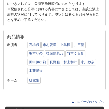
につきましては、公演実施日時点のものとなります。
※配信される公演における内容につきましては、当該公演上
演時の状況に則しております。現状とは異なる部分があるこ
とを予めご了承ください。
商品情報
出演者
石橋颯
市村愛里
上島楓
川平聖
坂本りの
後藤陽菜乃
竹本くるみ
田中伊桜莉
長野雅
村上和叶
小川紗奈
工藤陽香
チーム
研究生
▲このページのトップへ