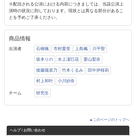
※配信される公演における内容につきましては、当該公演上
演時の状況に則しております。現状とは異なる部分があるこ
とを予めご了承ください。
商品情報
出演者
石橋颯
市村愛里
上島楓
川平聖
坂本りの
水上凜巳花
栗山梨奈
後藤陽菜乃
竹本くるみ
田中伊桜莉
村上和叶
小川紗奈
チーム
研究生
▲このページのトップへ
ヘルプ / お問い合わせ