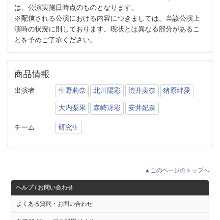
は、公演実施日時点のものとなります。
※配信される公演における内容につきましては、当該公演上
演時の状況に則しております。現状とは異なる部分があるこ
とを予めご了承ください。
商品情報
出演者
生野莉奈
北川陽彩
渋井美奈
猪原絆愛
大内梨果
森崎冴彩
安井妃奈
チーム
研究生
▲このページのトップへ
ヘルプ / お問い合わせ
よくある質問・お問い合わせ