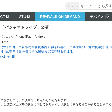
すべて
NGT48
STU48
REVIVAL!! ON DEMAND
デバイス
わり組「パジャマドライブ」公演
パソコン
、
iPhone/iPad
、
Android
112分
穴井千尋
井上由莉耶
梅本泉
岡本尚子
神志那結衣
田中菜津美
渕上舞
松岡菜摘
山田
岡田栞奈
草場愛
朝長美桜
宮脇咲良
安陪恭加
谷真理佳
ひまわり組
につきましては、公演実施日時点のものとなります。
は、当該公演上演時の状況に則しております。現状とは異なる部分があることを予め