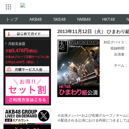
トップ
AKB48
SKE48
NMB48
HKT48
2013年11月12日（火） ひま
対応デバイス：
月額見放題
収録時間：
5,478円
月額
(税込)
出演者：
※各48グループ月額サービスに加
入中は1,628円（税込）！
チーム：
※出演メンバーおよび在籍グループ／チーム
※配信される公演における内容につきまして