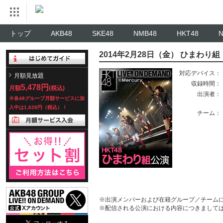
トップ
AKB48
SKE48
NMB48
HKT48
2014年2月28日（金） ひまわ
対応デバイス：
月額見放題
収録時間：
5,478円
月額
(税込)
出演者：
※各48グループ月額サービスに加
入中は1,628円（税込）！
チーム：
※出演メンバーおよび在籍グループ／チーム
※配信される公演における内容につきまして