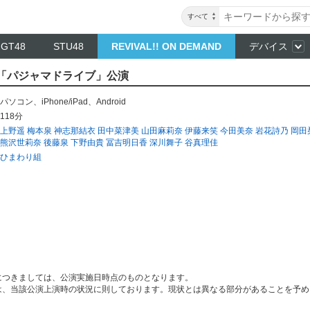
すべて
NGT48
STU48
REVIVAL!! ON DEMAND
デバイス
り組「パジャマドライブ」公演
パソコン
、
iPhone/iPad
、
Android
118分
上野遥
梅本泉
神志那結衣
田中菜津美
山田麻莉奈
伊藤来笑
今田美奈
岩花詩乃
岡田
熊沢世莉奈
後藤泉
下野由貴
冨吉明日香
深川舞子
谷真理佳
ひまわり組
につきましては、公演実施日時点のものとなります。
は、当該公演上演時の状況に則しております。現状とは異なる部分があることを予め