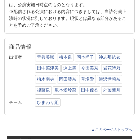
は、公演実施日時点のものとなります。
※配信される公演における内容につきましては、当該公演上
演時の状況に則しております。現状とは異なる部分があるこ
とを予めご了承ください。
商品情報
出演者
荒巻美咲
梅本泉
岡本尚子
神志那結衣
田中菜津美
渕上舞
今田美奈
岩花詩乃
植木南央
岡田栞奈
草場愛
熊沢世莉奈
後藤泉
坂本愛玲菜
田中優香
外薗葉月
チーム
ひまわり組
▲このページのトップへ