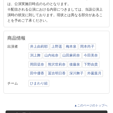
は、公演実施日時点のものとなります。
※配信される公演における内容につきましては、当該公演上
演時の状況に則しております。現状とは異なる部分があるこ
とを予めご了承ください。
商品情報
出演者
井上由莉耶
上野遥
梅本泉
岡本尚子
渕上舞
山内祐奈
山田麻莉奈
今田美奈
岡田栞奈
熊沢世莉奈
後藤泉
下野由貴
田中優香
冨吉明日香
深川舞子
外薗葉月
チーム
ひまわり組
▲このページのトップへ