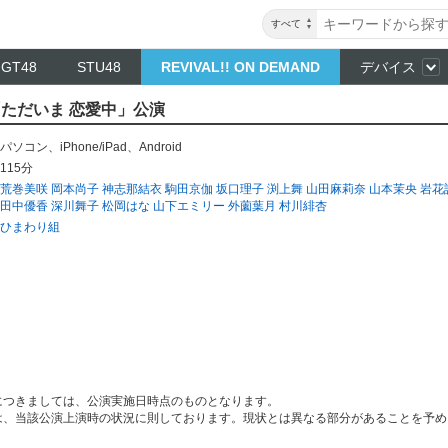
すべて
NGT48
STU48
REVIVAL!! ON DEMAND
デバイス
「ただいま 恋愛中」公演
パソコン
、
iPhone/iPad
、
Android
115分
荒巻美咲
岡本尚子
神志那結衣
駒田京伽
坂口理子
渕上舞
山田麻莉奈
山本茉央
岩花
田中優香
深川舞子
松岡はな
山下エミリー
外薗葉月
村川緋杏
ひまわり組
につきましては、公演実施日時点のものとなります。
は、当該公演上演時の状況に則しております。現状とは異なる部分があることを予め