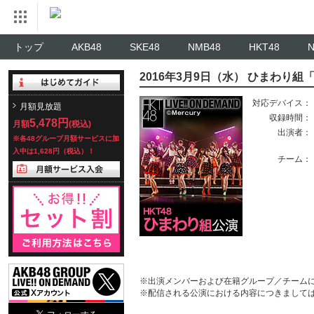
トップ
AKB48
SKE48
NMB48
HKT48
2016年3月9日（水） ひまわり組
対応デバイス：
月額見放題
収録時間：
5,478円
月額
(税込)
出演者：
※各48グループ月額サービスに加
入中は1,628円（税込）！
チーム：
※出演メンバーおよび在籍グループ／チーム
※配信される公演における内容につきまして