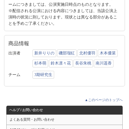
ームにつきましては、公演実施日時点のものとなります。
※配信される公演における内容につきましては、当該公演上
演時の状況に則しております。現状とは異なる部分があるこ
とを予めご了承ください。
商品情報
出演者
新井りりの
磯部瑠紅
北村優羽
木本優菜
杉本萌
鈴木凛々花
長谷朱桃
南川遥香
チーム
3期研究生
▲このページのトップへ
ヘルプ / お問い合わせ
よくある質問・お問い合わせ