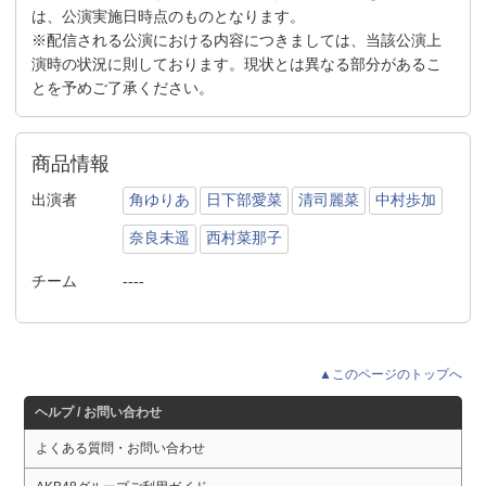
は、公演実施日時点のものとなります。
※配信される公演における内容につきましては、当該公演上
演時の状況に則しております。現状とは異なる部分があるこ
とを予めご了承ください。
商品情報
出演者
角ゆりあ
日下部愛菜
清司麗菜
中村歩加
奈良未遥
西村菜那子
チーム
----
▲このページのトップへ
ヘルプ / お問い合わせ
よくある質問・お問い合わせ