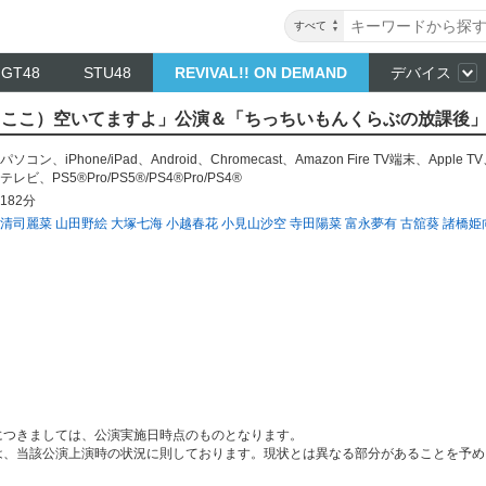
すべて
NGT48
STU48
REVIVAL!! ON DEMAND
デバイス
の隣（ここ）空いてますよ」公演＆「ちっちいもんくらぶの放課後」
パソコン
、
iPhone/iPad
、
Android
、
Chromecast
、
Amazon Fire TV端末
、
Apple TV
テレビ
、
PS5®Pro/PS5®/PS4®Pro/PS4®
182分
清司麗菜
山田野絵
大塚七海
小越春花
小見山沙空
寺田陽菜
富永夢有
古舘葵
諸橋姫
につきましては、公演実施日時点のものとなります。
は、当該公演上演時の状況に則しております。現状とは異なる部分があることを予め