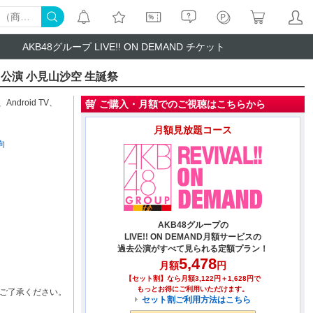
AKB48グループ LIVE!! ON DEMAND チケット
公演 小見山沙空 生誕祭
、
Android TV
、
ご購入・月額でのご視聴はこちらから
月額見放題コース
向
AKB48グループの
LIVE!! ON DEMAND月額サービスの
過去公演がすべて見られる定額プラン！
5,478
月額
円
【セット割】なら月額3,122円＋1,628円で
もっとお得にご利用いただけます。
ご了承ください。
セット割ご利用方法はこちら