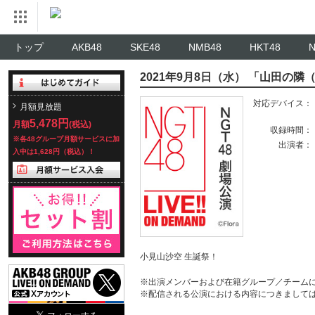
トップ
AKB48
SKE48
NMB48
HKT48
2021年9月8日（水） 「山田
対応デバイス：
月額見放題
5,478円
月額
(税込)
収録時間：
※各48グループ月額サービスに加
出演者：
入中は1,628円（税込）！
小見山沙空 生誕祭！
※出演メンバーおよび在籍グループ／チーム
※配信される公演における内容につきまして