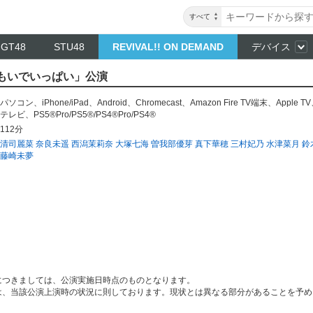
すべて
NGT48
STU48
REVIVAL!! ON DEMAND
デバイス
「おもいでいっぱい」公演
パソコン
、
iPhone/iPad
、
Android
、
Chromecast
、
Amazon Fire TV端末
、
Apple TV
テレビ
、
PS5®Pro/PS5®/PS4®Pro/PS4®
112分
清司麗菜
奈良未遥
西潟茉莉奈
大塚七海
曽我部優芽
真下華穂
三村妃乃
水津菜月
鈴
藤崎未夢
につきましては、公演実施日時点のものとなります。
は、当該公演上演時の状況に則しております。現状とは異なる部分があることを予め