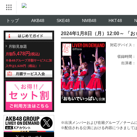
トップ
AKB48
SKE48
NMB48
HKT48
2024年1月8日（月）12:00～ 
対応デバイス：
月額見放題
5,478円
月額
(税込)
収録時間：
※各48グループ月額サービスに加
出演者：
入中は1,628円（税込）！
※出演メンバーおよび在籍グループ／チーム
※配信される公演における内容につきまして