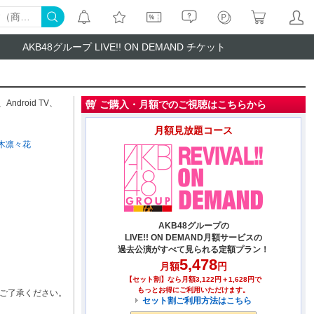
AKB48グループ LIVE!! ON DEMAND チケット
、
Android TV
、
ご購入・月額でのご視聴はこちらから
月額見放題コース
木凛々花
AKB48グループの
LIVE!! ON DEMAND月額サービスの
過去公演がすべて見られる定額プラン！
5,478
月額
円
【セット割】なら月額3,122円＋1,628円で
もっとお得にご利用いただけます。
ご了承ください。
セット割ご利用方法はこちら