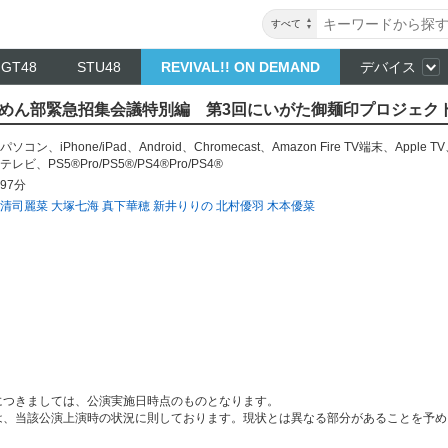
すべて
NGT48
STU48
REVIVAL!! ON DEMAND
デバイス
48らーめん部緊急招集会議特別編 第3回にいがた御麺印プロジェ
パソコン
、
iPhone/iPad
、
Android
、
Chromecast
、
Amazon Fire TV端末
、
Apple TV
テレビ
、
PS5®Pro/PS5®/PS4®Pro/PS4®
97分
清司麗菜
大塚七海
真下華穂
新井りりの
北村優羽
木本優菜
につきましては、公演実施日時点のものとなります。
は、当該公演上演時の状況に則しております。現状とは異なる部分があることを予め