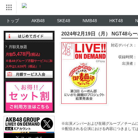
トップ
AKB48
SKE48
NMB48
HKT48
2024年2月19日（月） NGT
対応デバイス：
月額見放題
5,478円
月額
(税込)
収録時間：
※各48グループ月額サービスに加
出演者：
入中は1,628円（税込）！
※出演メンバーおよび在籍グループ／チーム
※配信される公演における内容につきまして