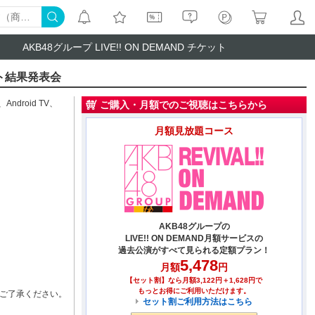
AKB48グループ LIVE!! ON DEMAND チケット
クト結果発表会
、
Android TV
、
ご購入・月額でのご視聴はこちらから
月額見放題コース
AKB48グループの
LIVE!! ON DEMAND月額サービスの
過去公演がすべて見られる定額プラン！
5,478
月額
円
【セット割】なら月額3,122円＋1,628円で
もっとお得にご利用いただけます。
ご了承ください。
セット割ご利用方法はこちら