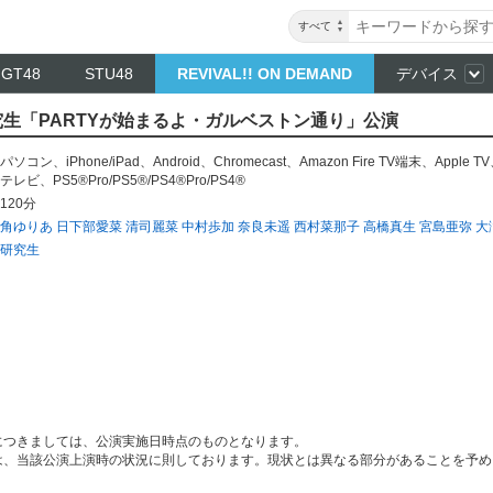
すべて
NGT48
STU48
REVIVAL!! ON DEMAND
デバイス
～ 研究生「PARTYが始まるよ・ガルベストン通り」公演
パソコン
、
iPhone/iPad
、
Android
、
Chromecast
、
Amazon Fire TV端末
、
Apple TV
テレビ
、
PS5®Pro/PS5®/PS4®Pro/PS4®
120分
角ゆりあ
日下部愛菜
清司麗菜
中村歩加
奈良未遥
西村菜那子
高橋真生
宮島亜弥
大
研究生
につきましては、公演実施日時点のものとなります。
は、当該公演上演時の状況に則しております。現状とは異なる部分があることを予め