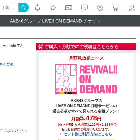
AKB48グループ LIVE!! ON DEMAND チケット
、
Android TV
、
ご購入・月額でのご視聴はこちらから
月額見放題コース
滝友梨亜
AKB48グループの
LIVE!! ON DEMAND月額サービスの
過去公演がすべて見られる定額プラン！
5,478
月額
円
【セット割】なら月額3,122円＋1,628円で
もっとお得にご利用いただけます。
ご了承ください。
セット割ご利用方法はこちら