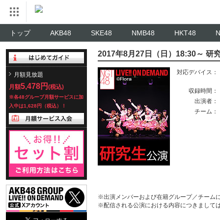
トップ
AKB48
SKE48
NMB48
HKT48
2017年8月27日（日）18:30
対応デバイス：
月額見放題
5,478円
月額
(税込)
収録時間：
※各48グループ月額サービスに加
出演者：
入中は1,628円（税込）！
チーム：
※出演メンバーおよび在籍グループ／チーム
※配信される公演における内容につきまして