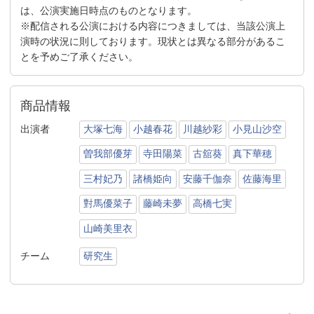
は、公演実施日時点のものとなります。
※配信される公演における内容につきましては、当該公演上
演時の状況に則しております。現状とは異なる部分があるこ
とを予めご了承ください。
商品情報
出演者
大塚七海
小越春花
川越紗彩
小見山沙空
曽我部優芽
寺田陽菜
古舘葵
真下華穂
三村妃乃
諸橋姫向
安藤千伽奈
佐藤海里
對馬優菜子
藤崎未夢
高橋七実
山崎美里衣
チーム
研究生