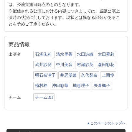
は、公演実施日時点のものとなります。
※配信される公演における内容につきましては、当該公演上
演時の状況に則しております。現状とは異なる部分があるこ
とを予めご了承ください。
商品情報
出演者
石塚朱莉
清水里香
水田詩織
太田夢莉
武井紗良
中川美音
村瀬紗英
森田彩花
明石奈津子
井尻晏菜
久代梨奈
上西怜
植村梓
沖田彩華
城恵理子
矢倉楓子
チーム
チームBII
▲このページのトップへ