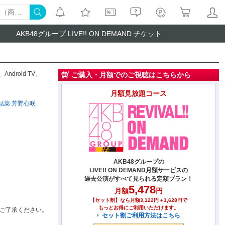
AKB48グループ LIVE!! ON DEMAND チケット
、
Android TV
、
ご購入・月額でのご視聴はこちらから
月額見放題コース
結菜
芳野心咲
AKB48グループの
LIVE!! ON DEMAND月額サービスの
過去公演がすべて見られる定額プラン！
5,478
月額
円
【セット割】なら月額3,122円＋1,628円で
もっとお得にご利用いただけます。
ご了承ください。
セット割ご利用方法はこちら