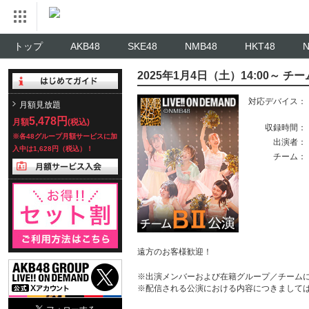
トップ
AKB48
SKE48
NMB48
HKT48
2025年1月4日（土）14:00～ 
対応デバイス：
月額見放題
5,478円
月額
(税込)
収録時間：
※各48グループ月額サービスに加
出演者：
入中は1,628円（税込）！
チーム：
遠方のお客様歓迎！
※出演メンバーおよび在籍グループ／チーム
※配信される公演における内容につきまして