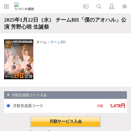
リバイバル配信
2025年1月22日（水） チームBII「僕のアオハル」公
演 芳野心咲 生誕祭
チーム：
チームBII
▼ 月額見放題コース入会
5,478円
月額見放題コース
月額
月額サービス入会