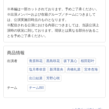
※本編は一部カットされております。予めご了承ください。
※出演メンバーおよび在籍グループ／チームにつきまして
は、公演実施日時点のものとなります。
※配信される公演における内容につきましては、当該公演上
演時の状況に則しております。現状とは異なる部分があるこ
とを予めご了承ください。
商品情報
出演者
青原和花
黒島咲花
坂下真心
桜田彩叶
塩月希依音
新澤菜央
舟橋礼菜
宮本杏海
出口結菜
芳野心咲
チーム
チームBII