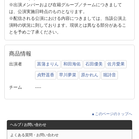
※出演メンバーおよび在籍グループ／チームにつきまして
は、公演実施日時点のものとなります。
※配信される公演における内容につきましては、当該公演上
演時の状況に則しております。現状とは異なる部分があるこ
とを予めご了承ください。
商品情報
出演者
菖蒲まりん
和田海佑
石田優美
佐月愛果
貞野遥香
早川夢菜
原かれん
堀詩音
チーム
----
▲このページのトップへ
ヘルプ / お問い合わせ
よくある質問・お問い合わせ