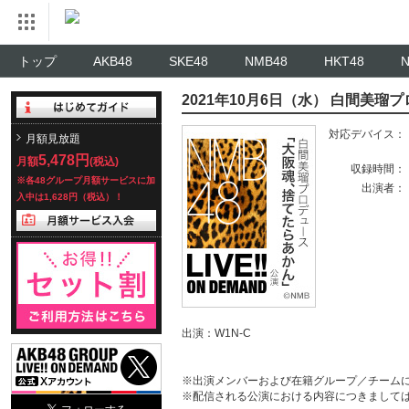
トップ
AKB48
SKE48
NMB48
HKT48
2021年10月6日（水） 白間美瑠
対応デバイス：
月額見放題
5,478円
月額
(税込)
収録時間：
※各48グループ月額サービスに加
出演者：
入中は1,628円（税込）！
出演：W1N-C
※出演メンバーおよび在籍グループ／チーム
※配信される公演における内容につきまして