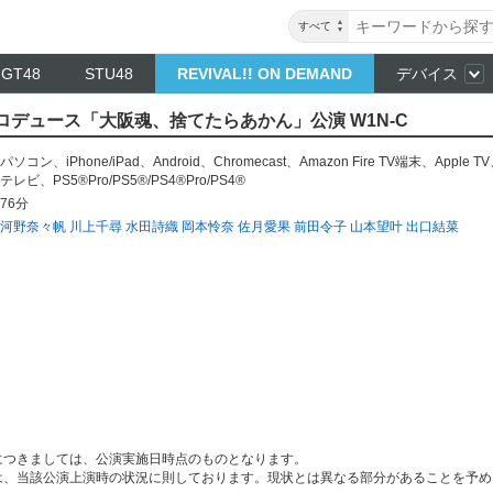
すべて
NGT48
STU48
REVIVAL!! ON DEMAND
デバイス
プロデュース「大阪魂、捨てたらあかん」公演 W1N-C
パソコン
、
iPhone/iPad
、
Android
、
Chromecast
、
Amazon Fire TV端末
、
Apple TV
テレビ
、
PS5®Pro/PS5®/PS4®Pro/PS4®
76分
河野奈々帆
川上千尋
水田詩織
岡本怜奈
佐月愛果
前田令子
山本望叶
出口結菜
につきましては、公演実施日時点のものとなります。
は、当該公演上演時の状況に則しております。現状とは異なる部分があることを予め