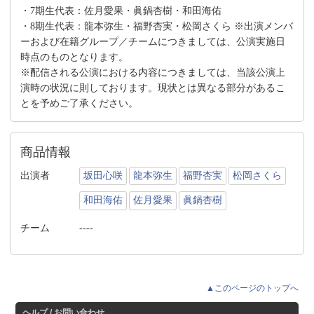
・7期生代表：佐月愛果・眞鍋杏樹・和田海佑
・8期生代表：龍本弥生・福野杏実・松岡さくら ※出演メンバ
ーおよび在籍グループ／チームにつきましては、公演実施日
時点のものとなります。
※配信される公演における内容につきましては、当該公演上
演時の状況に則しております。現状とは異なる部分があるこ
とを予めご了承ください。
商品情報
出演者
坂田心咲
龍本弥生
福野杏実
松岡さくら
和田海佑
佐月愛果
眞鍋杏樹
チーム
----
▲このページのトップへ
ヘルプ / お問い合わせ