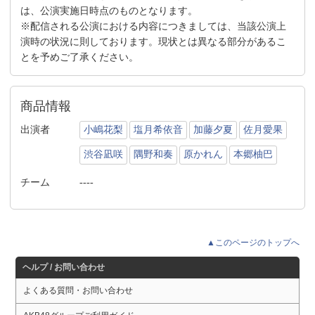
は、公演実施日時点のものとなります。
※配信される公演における内容につきましては、当該公演上
演時の状況に則しております。現状とは異なる部分があるこ
とを予めご了承ください。
商品情報
出演者
小嶋花梨
塩月希依音
加藤夕夏
佐月愛果
渋谷凪咲
隅野和奏
原かれん
本郷柚巴
チーム
----
▲このページのトップへ
ヘルプ / お問い合わせ
よくある質問・お問い合わせ